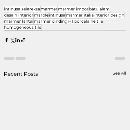
intinusa selareksa
marmer
marmer impor
batu alam
desain interior
marble
intinusa
marmer italia
interior design
marmer lantai
marmer dinding
HT
porcelaine tile
homogeneous tile
See All
Recent Posts