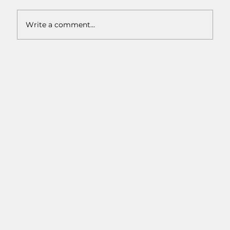
Write a comment...
Macam-Macam Warna Earth Tone:
Inspirasi Warna Natural untuk
Interior Rumah