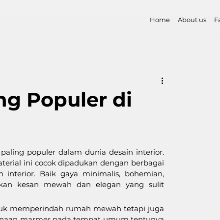
Home
About us
F
ng Populer di
ling populer dalam dunia desain interior. 
rial ini cocok dipadukan dengan berbagai 
nterior. Baik gaya minimalis, bohemian, 
an kesan mewah dan elegan yang sulit 
ntuk memperindah rumah mewah tetapi juga 
gunaan marmer pada tempat umum tentunya 