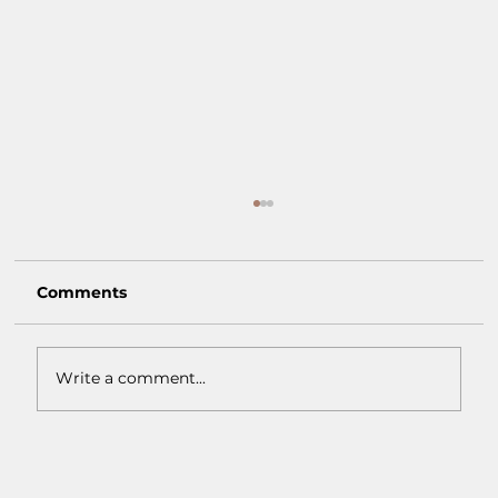
Comments
Write a comment...
Macam-Macam Warna Earth Tone:
Inspirasi Warna Natural untuk