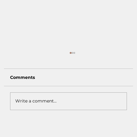
Comments
Write a comment...
Macam-Macam Warna Earth Tone:
Inspirasi Warna Natural untuk