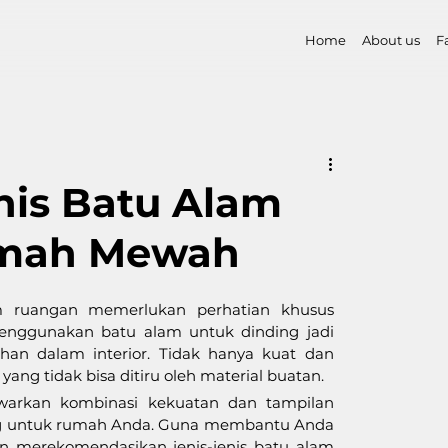
Home
About us
F
nis Batu Alam
umah Mewah
 ruangan memerlukan perhatian khusus 
enggunakan batu alam untuk dinding jadi 
han dalam interior. Tidak hanya kuat dan 
ang tidak bisa ditiru oleh material buatan.
warkan kombinasi kekuatan dan tampilan 
ang untuk rumah Anda. Guna membantu Anda 
n merekomendasikan jenis-jenis batu alam 