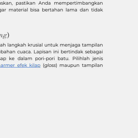
skan, pastikan Anda mempertimbangkan 
ar material bisa bertahan lama dan tidak 
ing
)
ah langkah krusial untuk menjaga tampilan 
bahan cuaca. Lapisan ini bertindak sebagai 
perisai yang mencegah air dan kotoran meresap ke dalam pori-pori batu. Pilihlah jenis 
armer efek kilap
 (
gloss
) maupun tampilan 