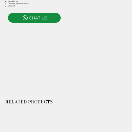
Lantai kantor
Dinding lobi minimalis
Wastafel
CHAT US
RELATED PRODUCTS