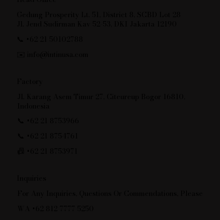
Gedung Prosperity Lt. 51, District 8, SCBD Lot 28
Jl. Jend Sudirman Kav 52-53, DKI Jakarta 12190
📞 +62 21 50102788
✉️
info@intinusa.com
Factory
Jl. Karang Asem Timur 27, Citeureup Bogor 16810,
Indonesia
📞 +62 21 8753966
📞 +62 21 8754761
📠 +62 21 8753971
Inquiries
For Any Inquiries, Questions Or Commendations, Please
WA +62 812 7777 5250