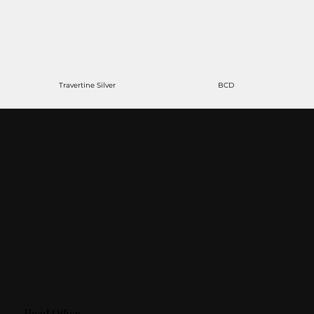
Travertine Silver
BCD
Head Office