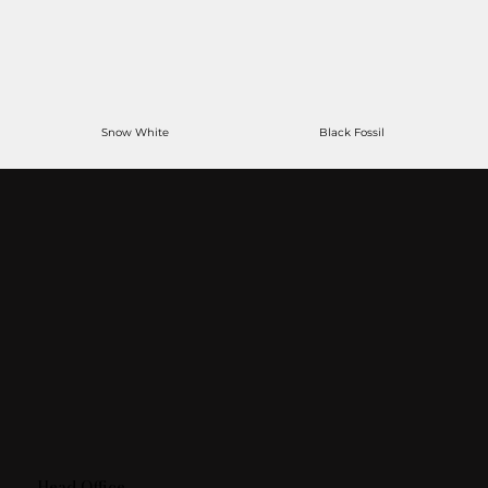
Snow White
Black Fossil
Head Office