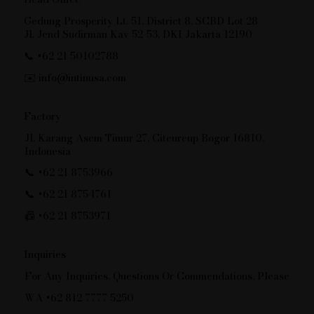
Gedung Prosperity Lt. 51, District 8, SCBD Lot 28
Jl. Jend Sudirman Kav 52-53, DKI Jakarta 12190
📞 +62 21 50102788
✉️
info@intinusa.com
Factory
Jl. Karang Asem Timur 27, Citeureup Bogor 16810,
Indonesia
📞 +62 21 8753966
📞 +62 21 8754761
📠 +62 21 8753971
Inquiries
For Any Inquiries, Questions Or Commendations, Please
WA +62 812 7777 5250