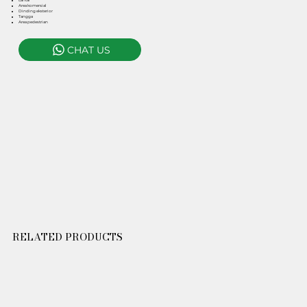
Lantai
Area komersial
Dinding eksterior
Tangga
Area pedestrian
CHAT US
RELATED PRODUCTS