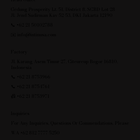
Gedung Prosperity Lt. 51, District 8, SCBD Lot 28
Jl. Jend Sudirman Kav 52-53, DKI Jakarta 12190
📞 +62 21 50102788
✉️
info@intinusa.com
Factory
Jl. Karang Asem Timur 27, Citeureup Bogor 16810,
Indonesia
📞 +62 21 8753966
📞 +62 21 8754761
📠 +62 21 8753971
Inquiries
For Any Inquiries, Questions Or Commendations, Please
WA +62 812 7777 5250