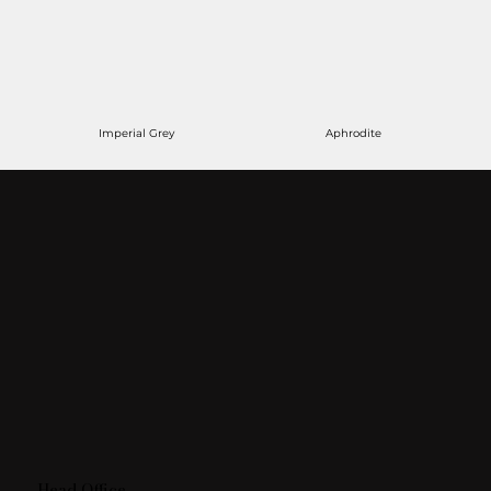
Imperial Grey
Aphrodite
Head Office