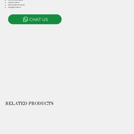
Countertop dapur
Lantai interior
Vanity kamar mandi
Tangga interior
CHAT US
RELATED PRODUCTS