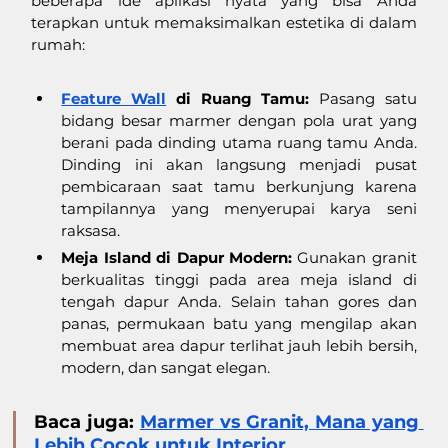
beberapa ide aplikasi nyata yang bisa Anda 
terapkan untuk memaksimalkan estetika di dalam 
rumah:
Feature Wall
 di Ruang Tamu:
 Pasang satu 
bidang besar marmer dengan pola urat yang 
berani pada dinding utama ruang tamu Anda. 
Dinding ini akan langsung menjadi pusat 
pembicaraan saat tamu berkunjung karena 
tampilannya yang menyerupai karya seni 
raksasa.
Meja Island di Dapur Modern:
 Gunakan granit 
berkualitas tinggi pada area meja island di 
tengah dapur Anda. Selain tahan gores dan 
panas, permukaan batu yang mengilap akan 
membuat area dapur terlihat jauh lebih bersih, 
modern, dan sangat elegan.
B
a
ca juga: 
Marmer vs Granit, Mana yang 
Lebih Cocok untuk Interior