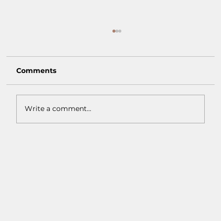
Comments
Write a comment...
Macam-Macam Warna Earth Tone:
Inspirasi Warna Natural untuk
Interior Rumah