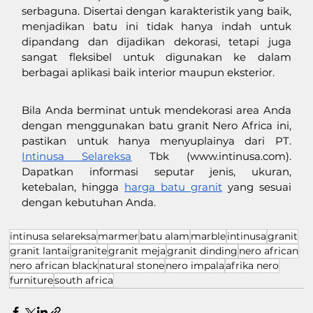
serbaguna. Disertai dengan karakteristik yang baik, 
menjadikan batu ini tidak hanya indah untuk 
dipandang dan dijadikan dekorasi, tetapi juga 
sangat fleksibel untuk digunakan ke dalam 
berbagai aplikasi baik interior maupun eksterior. 
Bila Anda berminat untuk mendekorasi area Anda 
dengan menggunakan batu granit Nero Africa ini, 
pastikan untuk hanya menyuplainya dari PT. 
Intinusa Selareksa
 Tbk (
www.intinusa.com
). 
Dapatkan informasi seputar jenis, ukuran, 
ketebalan, hingga 
harga batu granit
 yang sesuai 
dengan kebutuhan Anda. 
intinusa selareksa
marmer
batu alam
marble
intinusa
granit
granit lantai
granite
granit meja
granit dinding
nero african
nero african black
natural stone
nero impala
afrika nero
furniture
south africa