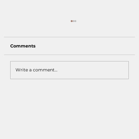
Comments
Write a comment...
Macam-Macam Warna Earth Tone:
Inspirasi Warna Natural untuk
Interior Rumah