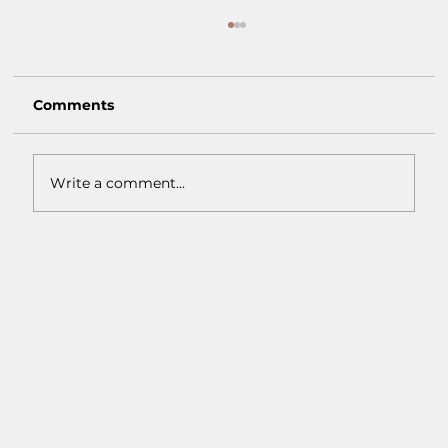
Comments
Write a comment...
Kemewahan Alam: 3 Ide
Menggabungkan Marmer Bianco
Carrara dalam Desain Taman dan
Teras