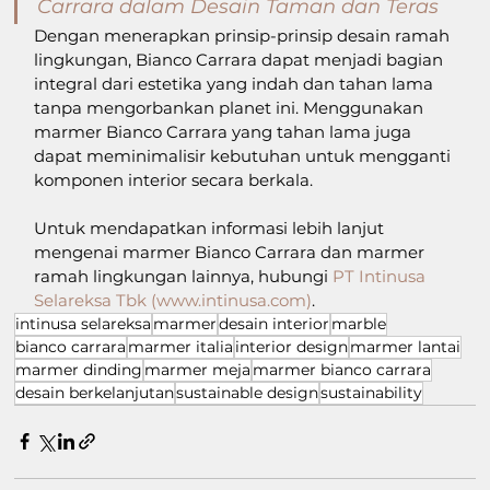
Carrara dalam Desain Taman dan Teras
Dengan menerapkan prinsip-prinsip desain ramah 
lingkungan, Bianco Carrara dapat menjadi bagian 
integral dari estetika yang indah dan tahan lama 
tanpa mengorbankan planet ini. Menggunakan 
marmer Bianco Carrara yang tahan lama juga 
dapat meminimalisir kebutuhan untuk mengganti 
komponen interior secara berkala.
Untuk mendapatkan informasi lebih lanjut 
mengenai marmer Bianco Carrara dan marmer 
ramah lingkungan lainnya, hubungi 
PT Intinusa 
Selareksa Tbk (
www.intinusa.com
)
.
intinusa selareksa
marmer
desain interior
marble
bianco carrara
marmer italia
interior design
marmer lantai
marmer dinding
marmer meja
marmer bianco carrara
desain berkelanjutan
sustainable design
sustainability