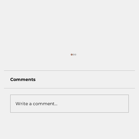
Comments
Write a comment...
Macam-Macam Warna Earth Tone:
Inspirasi Warna Natural untuk