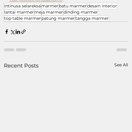
intinusa selareksa
marmer
batu marmer
desain interior
lantai marmer
meja marmer
dinding marmer
top table marmer
patung marmer
tangga marmer
See All
Recent Posts