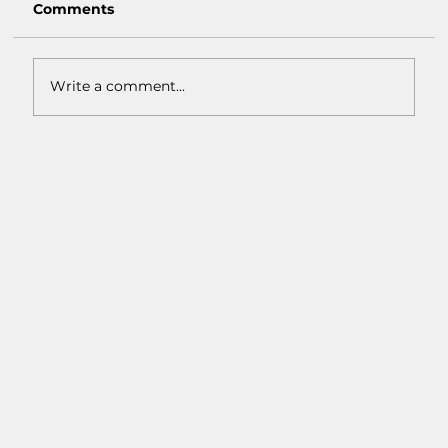
Comments
Write a comment...
Macam-Macam Warna Earth Tone:
Inspirasi Warna Natural untuk
Interior Rumah