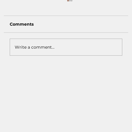
Comments
Write a comment...
Macam-Macam Warna Earth Tone:
Inspirasi Warna Natural untuk
Interior Rumah