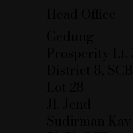
waktu yang lama. Maka tak
Head Office
cora
heran jika banyak orang yang
khas
memilih jenis lantai granit
ini 
sebagai investasi jangka panjang
Gedung
me
Prosperity Lt. 
District 8, SC
Lot 28
Jl. Jend
Sudirman Kav