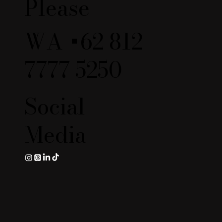
Please
WA +62 812
7777 5250
Social
Media