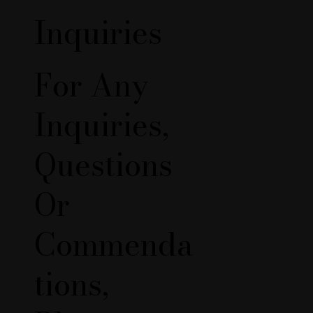
Inquiries
For Any
Inquiries,
Questions
Or
Commenda
Tions,