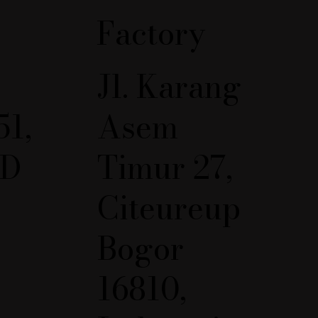
Factory
k hingga teksturnya yang
. Komposisinya yang padat
m
Jl. Karang
51,
Asem
BD
Timur 27,
Citeureup
Bogor
16810,