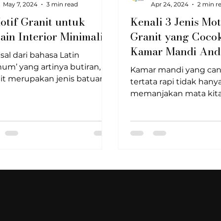
May 7, 2024
3 min read
Apr 24, 2024
2 min r
otif Granit untuk
Kenali 3 Jenis Mot
ain Interior Minimalis
Granit yang Coco
Kamar Mandi And
sal dari bahasa Latin
num’ yang artinya butiran,
Kamar mandi yang can
it merupakan jenis batuan
tertata rapi tidak hany
 yang terbentuk dari
memanjakan mata kita
ma kental yang mendingin
melainkan juga dapat
 mengkristal sebelum
membantu kita melepa
capai permukaan bumi.
Salah satu...
gian besar komposisi granit
iri atas kuarsa, feldspar,
s, amfibol, dan berbagai
eral tambahan. Campuran
agai batuan inilah yang
udian memberikan
agai motif granit bervariasi
rti warna dasar maupun