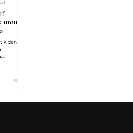
ead
if
k untuk
a
tik dan
a
,
s penat.