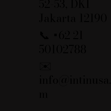
52-53, DKI
Jakarta 12190
📞 +62 21
50102788
✉️
info@intinusa
m