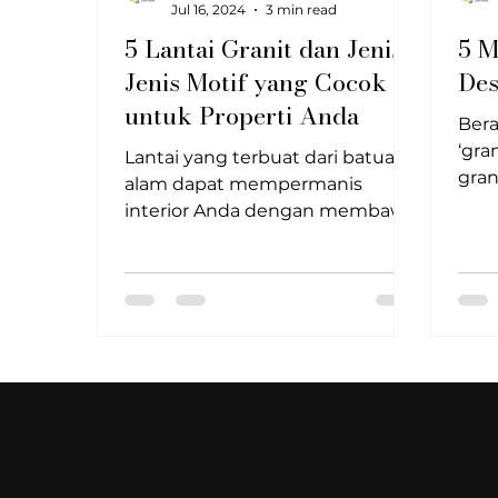
Jul 16, 2024
3 min read
5 Lantai Granit dan Jenis-
5 M
Jenis Motif yang Cocok
Des
untuk Properti Anda
Bera
‘gra
Lantai yang terbuat dari batuan
gran
alam dapat mempermanis
beku
interior Anda dengan membawa
mag
sentuhan alami ke dalam
dan
ruangan. Selain marmer, batu
men
granit merupakan bahan yang
Seba
cocok untuk digunakan pada
terd
lantai. Batu granit memiliki pori-
mika
pori yang akan menjadi lebih
min
padat seiring dengan
berb
berjalannya waktu. Granit juga
kem
tidak memerlukan pemolesan
berb
atau perawatan khusus untuk
sepe