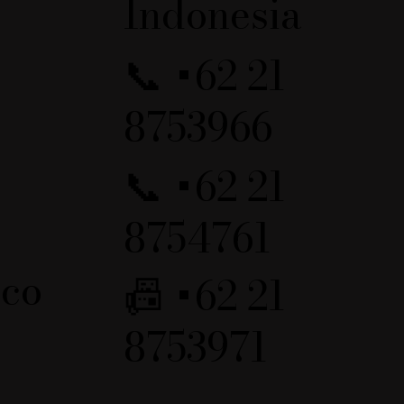
Indonesia
📞 +62 21
8753966
📞 +62 21
8754761
.co
📠 +62 21
8753971